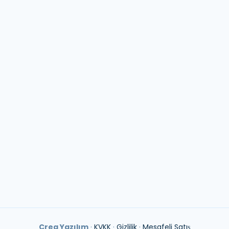
ızda
Satın Al
KVKK Aydınlatma
ıyoruz
İletişim
Gizlilik Politikası
klarımız
Destek Talebi
Mesafeli Satış
Sözleşmesi
Blog
Ön Bilgilendirm
Bilgi Toplumu Hizmetleri
İptal & İade Polit
Crea Yazılım
·
KVKK
·
Gizlilik
·
Mesafeli Satış