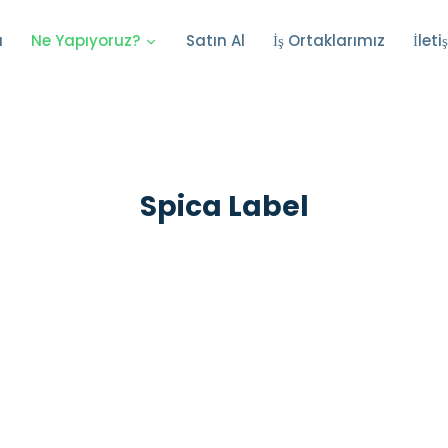
a
Satın Al
İş Ortaklarımız
İleti
Ne Yapıyoruz?
Spica Label