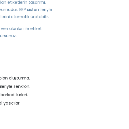
lan etiketlerin tasarımı,
çözümüdür. ERP sistemleriyle
erini otomatik üretebilir.
eri alanları ile etiket
rürsünüz.
blon oluşturma.
leriyle senkron.
barkod türleri.
 yazıcılar.