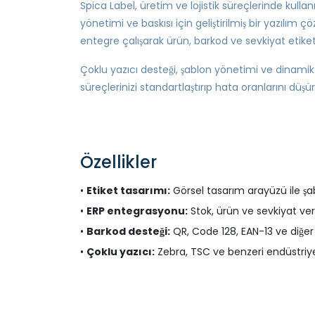
Spica Label, üretim ve lojistik süreçlerinde kullanı
yönetimi ve baskısı için geliştirilmiş bir yazılım 
entegre çalışarak ürün, barkod ve sevkiyat etiketl
Çoklu yazıcı desteği, şablon yönetimi ve dinamik v
süreçlerinizi standartlaştırıp hata oranlarını düşü
Özellikler
•
Etiket tasarımı:
Görsel tasarım arayüzü ile şa
•
ERP entegrasyonu:
Stok, ürün ve sevkiyat veri
•
Barkod desteği:
QR, Code 128, EAN-13 ve diğer 
•
Çoklu yazıcı:
Zebra, TSC ve benzeri endüstriyel