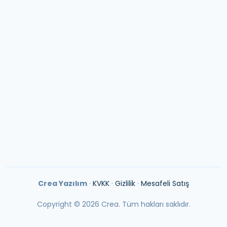
Cevizli, Mustafa Kemal Paşa Caddesi, Seyitgazi Sokağı
No:66, 34865 Kartal/İstanbul
E-posta:
info@creayazilim.com
Tel:
0850 302 0489
Crea Yazılım
·
KVKK
·
Gizlilik
·
Mesafeli Satış
Copyright ©
2026
Crea. Tüm hakları saklıdır.