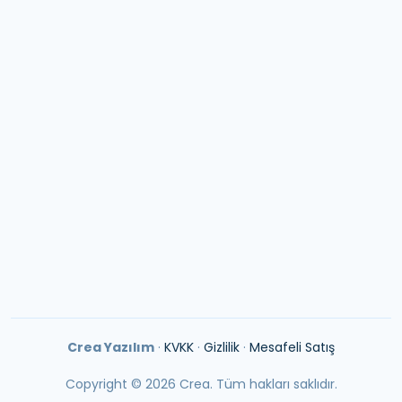
İptal & İade Politikası
Cevizli, Mustafa Kemal Paşa Caddesi, Seyitgazi Sokağı
No:66, 34865 Kartal/İstanbul
E-posta:
info@creayazilim.com
Tel:
0850 302 0489
Crea Yazılım
·
KVKK
·
Gizlilik
·
Mesafeli Satış
Copyright ©
2026
Crea. Tüm hakları saklıdır.