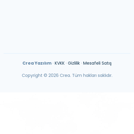
E-posta:
info@creayazilim.com
Tel:
0850 302 0489
Crea Yazılım
·
KVKK
·
Gizlilik
·
Mesafeli Satış
Copyright ©
2026
Crea. Tüm hakları saklıdır.